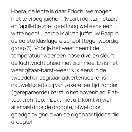
Hoera, de lente is daar. Edoch, we mogen
niet te vroeg juichen. ‘
Maart roert zijn staart’
,
en ‘
aprilletje zoet geeft nog wel eens een
witte hoed!’
, leerde ik al van juffrouw Paap in
de eerste klas lagere school (tegenwoordig
groep 3). Vóór je het weet neemt de
temperatuur weer een
nose dive
en sleurt
de luchtvochtigheid met zich mee. En is het
weer
gitaar-barst-weer!
Kijk eens in de
tweedehandsgitaar-advertenties: er is
nauwelijks iets bij van zekere leeftijd zonder
(gerepareerde) barst in het bovenblad.
Flat-
top
,
arch-top
, maakt niet uit. Komt vrijwel
allemaal door de droogte, ofwel door
goedgelovigheid van de eigenaar
tijdens
die
droogte!