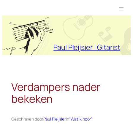
Ga
naar
de
inhoud
Paul Pleijsier | Gitarist
Verdampers nader
bekeken
Geschreven door
Paul Pleijsier
in
“Wat ik hoor”