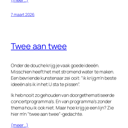
7 maart 2026
Twee aan twee
Onder de douche krijg je vaak goede ideeën.
Misschien heeft het met stromend water te maken.
Een bevriende kunstenaar zei ooit: “ik krijg m’n beste
ideeën als ik in het IJ sta te pissen”.
Ik heb nooit zo gehouden van doorgethematiseerde
concertprogramma’s. En van programma’s zonder
thema hou ik ook niet. Maar hoe krijg je een lijn? Zie
hier m’n “twee aan twee”-gedachte.
(meer…)