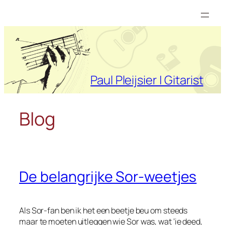
Ga
naar
de
inhoud
Paul Pleijsier | Gitarist
Blog
De belangrijke Sor-weetjes
Als Sor-fan ben ik het een beetje beu om steeds
maar te moeten uitleggen wie Sor was, wat ‘ie deed,