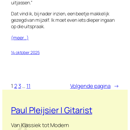
uitjassen.”
Dat vind ik, bij nader inzien, een beetje makkelijk
gezegd van mijzelf. Ik moet even iets dieper ingaan
op die uitspraak.
(meer…)
14 oktober 2025
1
2
3
…
11
Volgende pagina
→
Paul Pleijsier | Gitarist
Van Klassiek tot Modern