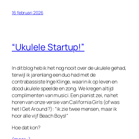
16 februari 2026
“Ukulele Startup!”
In dit blog heb ik het nog nooit over de ukulele gehad,
terwijl ik jarenlang een duo had met de
contrabassiste Inge Klinge, waarin ik op leven en
dood ukulele speelde en zong. We kregen altijd
complimenten van musici. Een pianist zei, na het
horen van onze versie van
California Girls
(of was
het
I
Get Around
?): “ik zie twee mensen, maar ik
hoor alle vijf Beach Boys!”
Hoe dat kon?