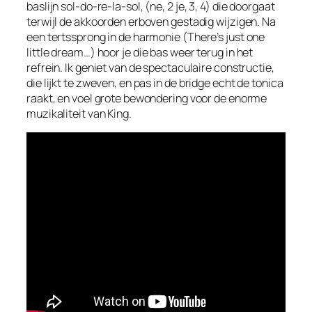
baslijn
sol-do-re-la-sol
, (ne, 2 je, 3, 4) die doorgaat
terwijl de akkoorden erboven gestadig wijzigen. Na
een tertssprong in de harmonie (
There’s just one
little dream…
) hoor je die bas weer terug in het
refrein. Ik geniet van de spectaculaire constructie,
die lijkt te zweven, en pas in de
bridge
echt de tonica
raakt, en voel grote bewondering voor de enorme
muzikaliteit van King.