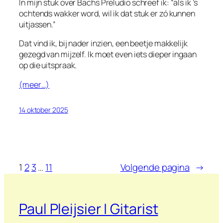
In mijn stuk over Bachs
Preludio
schreef ik: “als ik ’s
ochtends wakker word, wil ik dat stuk er zó kunnen
uitjassen.”
Dat vind ik, bij nader inzien, een beetje makkelijk
gezegd van mijzelf. Ik moet even iets dieper ingaan
op die uitspraak.
(meer…)
14 oktober 2025
1
2
3
…
11
Volgende pagina
→
Paul Pleijsier | Gitarist