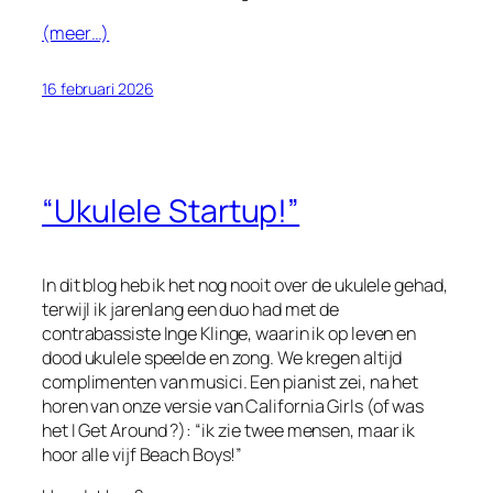
(meer…)
16 februari 2026
“Ukulele Startup!”
In dit blog heb ik het nog nooit over de ukulele gehad,
terwijl ik jarenlang een duo had met de
contrabassiste Inge Klinge, waarin ik op leven en
dood ukulele speelde en zong. We kregen altijd
complimenten van musici. Een pianist zei, na het
horen van onze versie van
California Girls
(of was
het
I
Get Around
?): “ik zie twee mensen, maar ik
hoor alle vijf Beach Boys!”