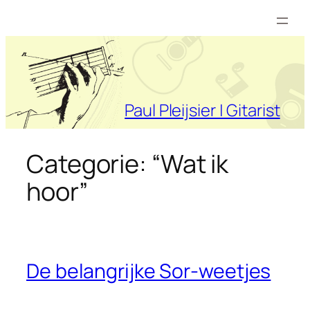
Ga
naar
de
inhoud
Paul Pleijsier | Gitarist
Categorie:
“Wat ik
hoor”
De belangrijke Sor-weetjes