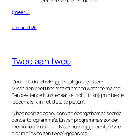
beetje hetzelfde. Verdacht!
(meer…)
7 maart 2026
Twee aan twee
Onder de douche krijg je vaak goede ideeën.
Misschien heeft het met stromend water te maken.
Een bevriende kunstenaar zei ooit: “ik krijg m’n beste
ideeën als ik in het IJ sta te pissen”.
Ik heb nooit zo gehouden van doorgethematiseerde
concertprogramma’s. En van programma’s zonder
thema hou ik ook niet. Maar hoe krijg je een lijn? Zie
hier m’n “twee aan twee”-gedachte.