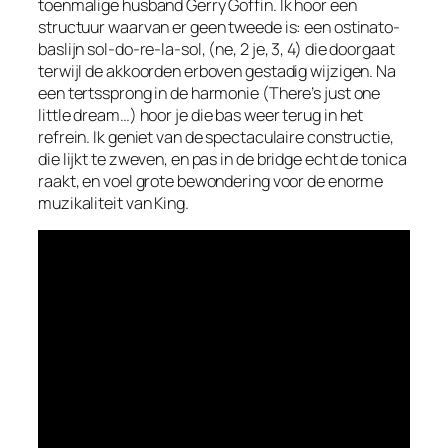
toenmalige husband Gerry Goffin. Ik hoor een
structuur waarvan er geen tweede is: een ostinato-
baslijn
sol-do-re-la-sol
, (ne, 2 je, 3, 4) die doorgaat
terwijl de akkoorden erboven gestadig wijzigen. Na
een tertssprong in de harmonie (
There’s just one
little dream…
) hoor je die bas weer terug in het
refrein. Ik geniet van de spectaculaire constructie,
die lijkt te zweven, en pas in de
bridge
echt de tonica
raakt, en voel grote bewondering voor de enorme
muzikaliteit van King.