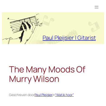
Ga
naar
de
inhoud
Paul Pleijsier | Gitarist
The Many Moods Of
Murry Wilson
Geschreven door
Paul Pleijsier
in
“Wat ik hoor”