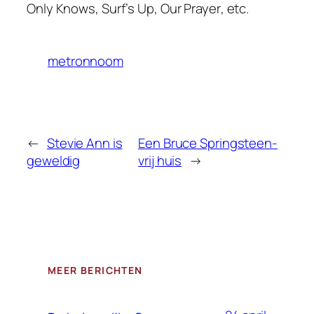
Only Knows
,
Surf’s Up
,
Our Prayer
, etc.
metronnoom
←
Stevie Ann is
Een Bruce Springsteen-
geweldig
vrij huis
→
MEER BERICHTEN