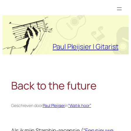
Ga
naar
de
inhoud
Paul Pleijsier | Gitarist
Back to the future
Geschreven door
Paul Pleijsier
in
“Wat ik hoor”
Als ik mijn Starobin-recensie (“
Een nieuwe