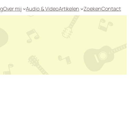
og
Over mij
Audio & Video
Artikelen
Zoeken
Contact