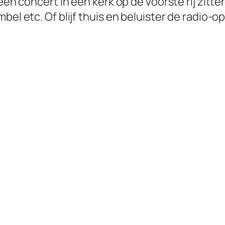
 een concert in een kerk op de voorste rij zitt
bel etc. Of blijf thuis en beluister de radio-