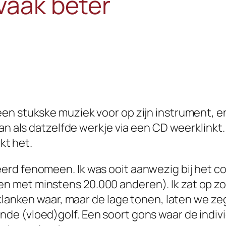
 vaak beter
n stukske muziek voor op zijn instrument, en u
an als datzelfde werkje via een CD weerklinkt.
jkt het.
rd fenomeen. Ik was ooit aanwezig bij het co
et minstens 20.000 anderen). Ik zat op zo’n ‘
 klanken waar, maar de lage tonen, laten we z
e (vloed)golf. Een soort gons waar de indiv