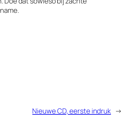
en. Doe dat sowieso bij zachte
opname.
Nieuwe CD, eerste indruk
→