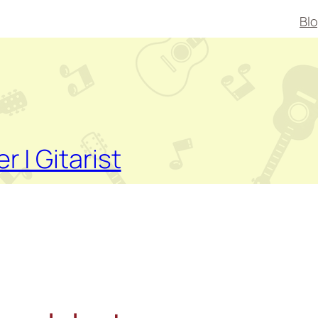
Bl
er | Gitarist