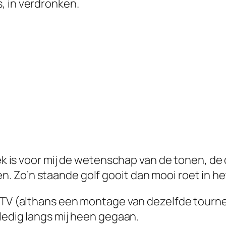
, in verdronken.
k is voor mij de
wetenschap van de tonen
, de
 Zo’n staande golf gooit dan mooi roet in he
p TV (althans een montage van dezelfde tourn
ledig langs mij heen gegaan.