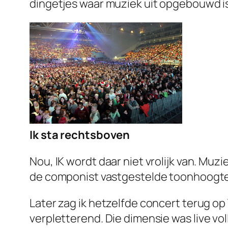
dingetjes waar muziek uit opgebouwd is
Ik sta rechtsboven
Nou, IK wordt daar niet vrolijk van. Muzie
de componist vastgestelde toonhoogten.
Later zag ik hetzelfde concert terug o
verpletterend. Die dimensie was
live
vol