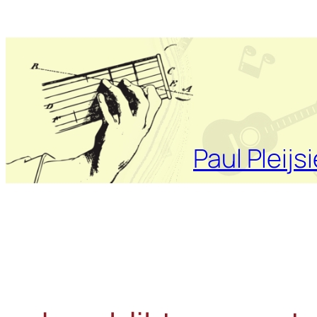
Ga
naar
de
inhoud
Paul Pleijsi