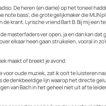
aradiso. De heren (en dame) op het toneel hadde
one note bass’, die grote gelijkmaker die MIJN 
 de krant. Lyrische vriend Bart B. Bij mij een t
 de masterfaders ver open, ja en dan kan dat 
over elkaar heen gaan struikelen, vooral in zo’
iek maakt of breekt je avond.
e voor oude muziek, zat ik ooit te luisteren na
s de denkbeeldige lijn waarop het directe gelui
en van Bach in het geheel niet uit af te leid