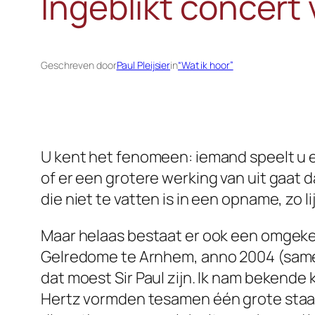
Ingeblikt concert
Geschreven door
Paul Pleijsier
in
“Wat ik hoor”
U kent het fenomeen: iemand speelt u ee
of er een grotere werking van uit gaat d
die niet te vatten is in een opname, zo li
Maar helaas bestaat er ook een omgekee
Gelredome te Arnhem, anno 2004 (samen m
dat moest Sir Paul zijn. Ik nam bekende
Hertz vormden tesamen één grote staand