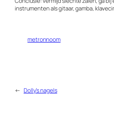
Conclusie: vermijd slechte zalen, ga bij
instrumenten als gitaar, gamba, klavecim
metronnoom
←
Dolly’s nagels