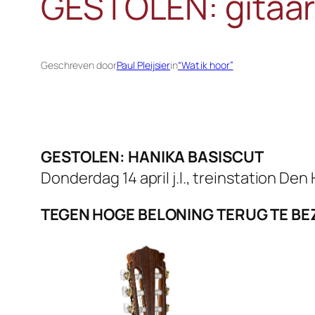
GESTOLEN: gitaar
Geschreven door
Paul Pleijsier
in
“Wat ik hoor”
GESTOLEN: HANIKA BASISCUT
Donderdag 14 april j.l., treinstation Den
TEGEN HOGE BELONING TERUG TE B