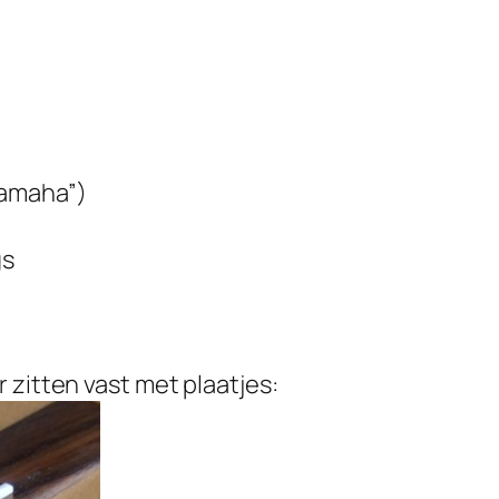
Yamaha”)
gs
 zitten vast met plaatjes: