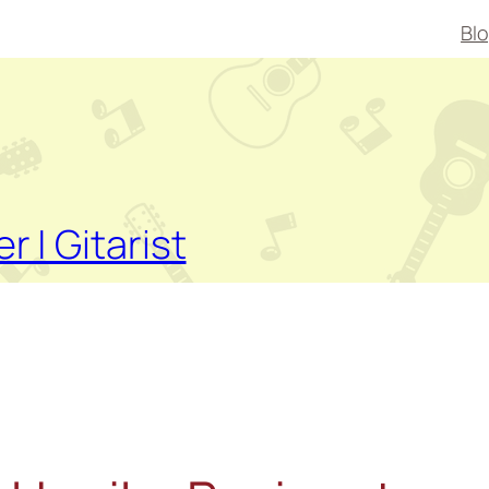
Bl
er | Gitarist