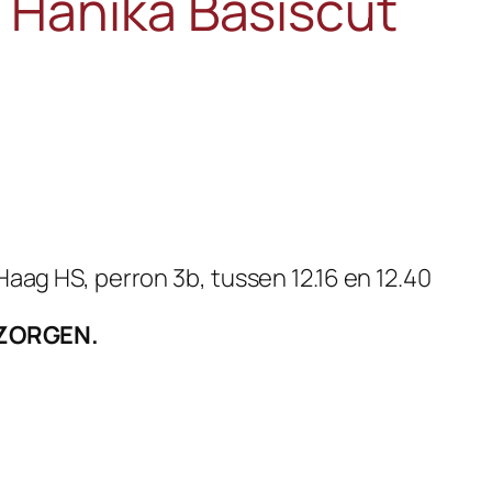
 Hanika Basiscut
 Haag HS, perron 3b, tussen 12.16 en 12.40
EZORGEN.