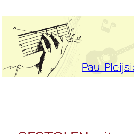
Ga
naar
de
inhoud
Paul Pleijsi