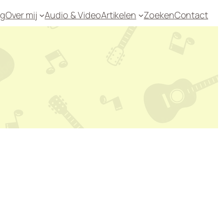
og
Over mij
Audio & Video
Artikelen
Zoeken
Contact