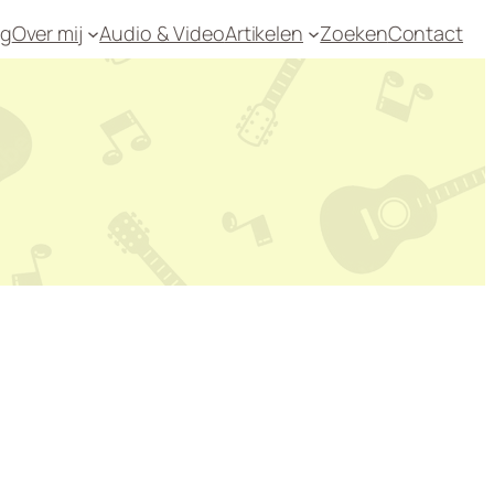
og
Over mij
Audio & Video
Artikelen
Zoeken
Contact