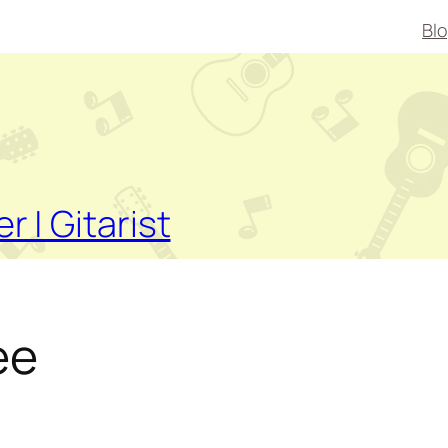
Bl
er | Gitarist
ee