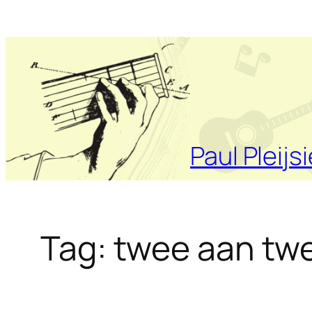
Ga
naar
de
inhoud
Paul Pleijsi
Tag:
twee aan tw