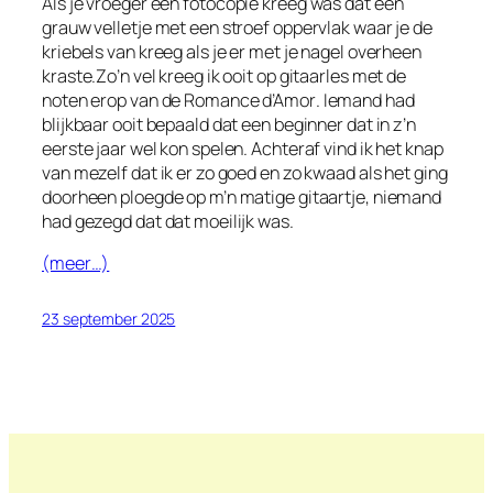
Als je vroeger een
fotocopie
kreeg was dat een
grauw velletje met een stroef oppervlak waar je de
kriebels van kreeg als je er met je nagel overheen
kraste.Zo’n vel kreeg ik ooit op gitaarles met de
noten erop van de
Romance d’Amor
. Iemand had
blijkbaar ooit bepaald dat een beginner dat in z’n
eerste jaar wel kon spelen. Achteraf vind ik het knap
van mezelf dat ik er zo goed en zo kwaad als het ging
doorheen ploegde op m’n matige gitaartje, niemand
had gezegd dat dat moeilijk was.
(meer…)
23 september 2025