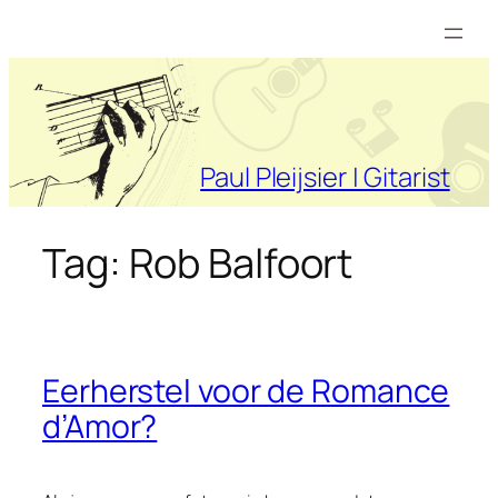
Ga
naar
de
inhoud
Paul Pleijsier | Gitarist
Tag:
Rob Balfoort
Eerherstel voor de Romance
d’Amor?