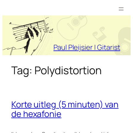
Ga
naar
de
inhoud
Paul Pleijsier | Gitarist
Tag:
Polydistortion
Korte uitleg (5 minuten) van
de hexafonie