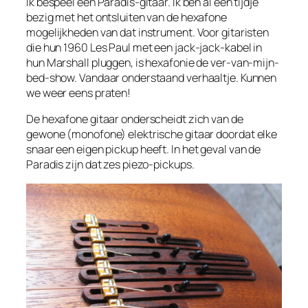
Ik bespeel een Paradis-gitaar. Ik ben al een tijdje
bezig met het ontsluiten van de hexafone
mogelijkheden van dat instrument. Voor gitaristen
die hun 1960 Les Paul met een jack-jack-kabel in
hun Marshall pluggen, is hexafonie de ver-van-mijn-
bed-show. Vandaar onderstaand verhaaltje. Kunnen
we weer eens praten!
De hexafone gitaar onderscheidt zich van de
gewone (monofone) elektrische gitaar doordat
elke
snaar een eigen pickup
heeft. In het geval van de
Paradis zijn dat zes piezo-pickups.