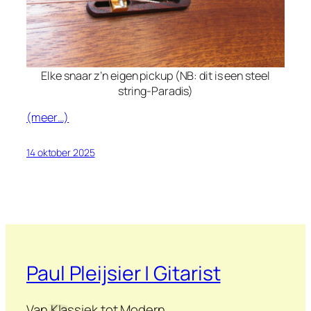
Elke snaar z’n eigen pickup (NB: dit is een
steel
string
-Paradis)
(meer…)
14 oktober 2025
Paul Pleijsier | Gitarist
Van Klassiek tot Modern