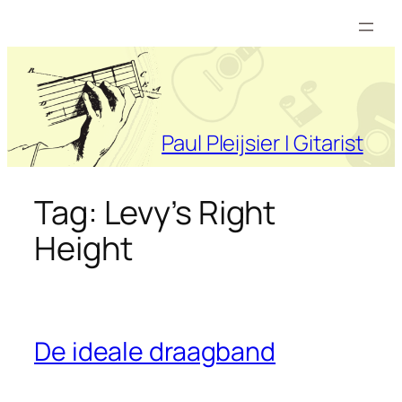
Ga
naar
de
inhoud
Paul Pleijsier | Gitarist
Tag:
Levy’s Right
Height
De ideale draagband