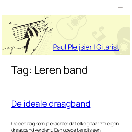
Ga
naar
de
inhoud
Paul Pleijsier | Gitarist
Tag:
Leren band
De ideale draagband
Op een dag kom je erachter dat elke gitaar z’n eigen
draagband verdient. Een goede band is een