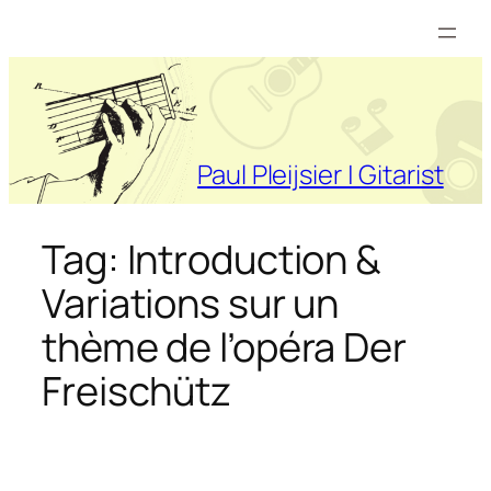
Ga
naar
de
inhoud
Paul Pleijsier | Gitarist
Tag:
Introduction &
Variations sur un
thème de l’opéra Der
Freischütz