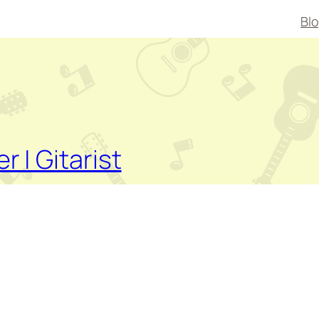
Bl
er | Gitarist