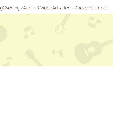
og
Over mij
Audio & Video
Artikelen
Zoeken
Contact