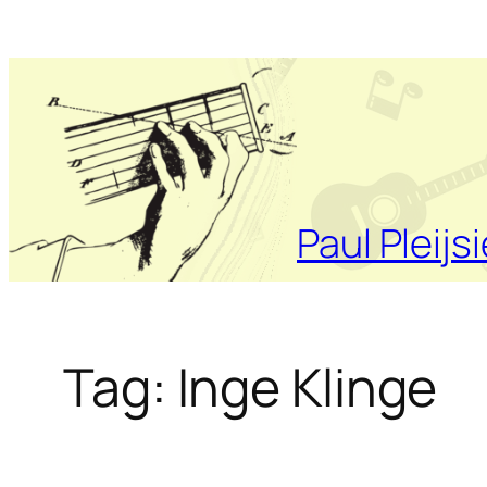
Ga
naar
de
inhoud
Paul Pleijsi
Tag:
Inge Klinge