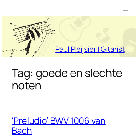
Ga
naar
de
inhoud
Paul Pleijsier | Gitarist
Tag:
goede en slechte
noten
‘Preludio’ BWV 1006 van
Bach