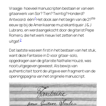
Vraagje: hoeveel manuscripten bestaan er van een
gitaarwerk van Sor? Tien? Twintig? Honderd?
1
ste
Antwoord: één!
Het dook aan het begin van de 21
eeuw op bij de Amerikaanse muziekantiquair J & J
Lubrano, en werd aangekocht door de gitarist Pepe
Romero, die het werk nieuw liet zetten en het
2
uitgaf.
Dat laatste was een
first
in het bestaan van het stuk,
want deze
Fantaisie in D
voor gitaar-solo,
opgedragen aan de gitariste Nathalie Houzé, was
nooit
uitgegeven geweest. Als bewijs van
authenticiteit toont de uitgave een fragment van de
openingspagina van het originele manuscript.