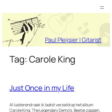
Ga
naar
de
inhoud
Paul Pleijsier | Gitarist
Tag:
Carole King
Just Once in my Life
Al luisterend raak ik laatst verzeild op het album
Carole King, The Legendary Demo’s
. Beetje zappen,