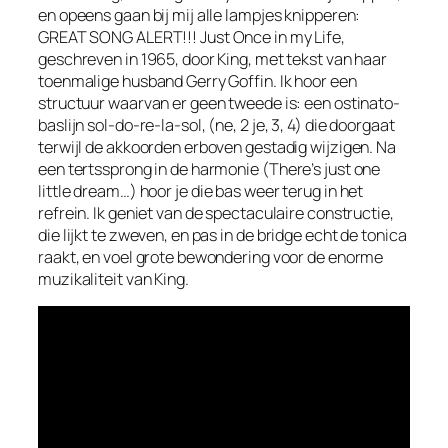
en opeens gaan bij mij alle lampjes knipperen:
GREAT SONG ALERT!!!
Just Once in my Life
,
geschreven in 1965, door King, met tekst van haar
toenmalige husband Gerry Goffin. Ik hoor een
structuur waarvan er geen tweede is: een ostinato-
baslijn
sol-do-re-la-sol
, (ne, 2 je, 3, 4) die doorgaat
terwijl de akkoorden erboven gestadig wijzigen. Na
een tertssprong in de harmonie (
There’s just one
little dream…
) hoor je die bas weer terug in het
refrein. Ik geniet van de spectaculaire constructie,
die lijkt te zweven, en pas in de
bridge
echt de tonica
raakt, en voel grote bewondering voor de enorme
muzikaliteit van King.