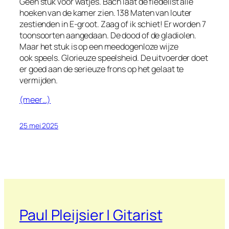
Geen stuk voor watjes. Bach laat de fiedelist alle
hoeken van de kamer zien. 138 Maten van louter
zestienden in E-groot. Zaag of ik schiet! Er worden 7
toonsoorten aangedaan. De dood of de gladiolen.
Maar het stuk is op een meedogenloze wijze
ook
speels.
Glorieuze speelsheid. De uitvoerder doet
er goed aan de serieuze frons op het gelaat te
vermijden.
(meer…)
25 mei 2025
Paul Pleijsier | Gitarist