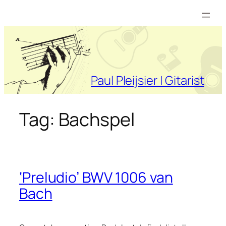
Ga
naar
de
inhoud
Paul Pleijsier | Gitarist
Tag:
Bachspel
‘Preludio’ BWV 1006 van
Bach